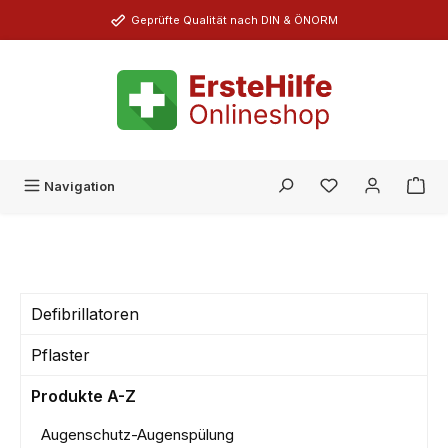
Zum Hauptinhalt springen
Geprüfte Qualität nach DIN & ÖNORM
Du hast 0 Produk
Navigation
Defibrillatoren
Pflaster
Produkte A-Z
Augenschutz-Augenspülung