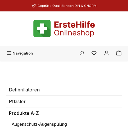
Zum Hauptinhalt springen
Geprüfte Qualität nach DIN & ÖNORM
Du hast 0 Produk
Navigation
Defibrillatoren
Pflaster
Produkte A-Z
Augenschutz-Augenspülung