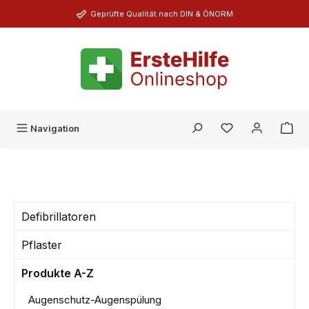
Zum Hauptinhalt springen
Geprüfte Qualität nach DIN & ÖNORM
Du hast 0 Produk
Navigation
Defibrillatoren
Pflaster
Produkte A-Z
Augenschutz-Augenspülung