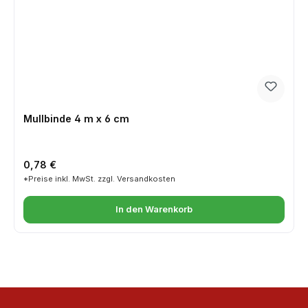
Mullbinde 4 m x 6 cm
Regulärer Preis:
0,78 €
*Preise inkl. MwSt. zzgl. Versandkosten
In den Warenkorb