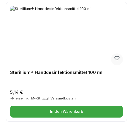
Sterillium® Handdesinfektionsmittel 100 ml
Regulärer Preis:
5,14 €
*Preise inkl. MwSt. zzgl. Versandkosten
In den Warenkorb