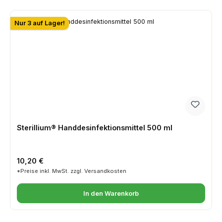
Nur 3 auf Lager!
Sterillium® Handdesinfektionsmittel 500 ml
Regulärer Preis:
10,20 €
*Preise inkl. MwSt. zzgl. Versandkosten
In den Warenkorb