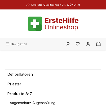
Zum Hauptinhalt springen
Geprüfte Qualität nach DIN & ÖNORM
Du hast 0 Produk
Navigation
Defibrillatoren
Pflaster
Produkte A-Z
Augenschutz-Augenspülung