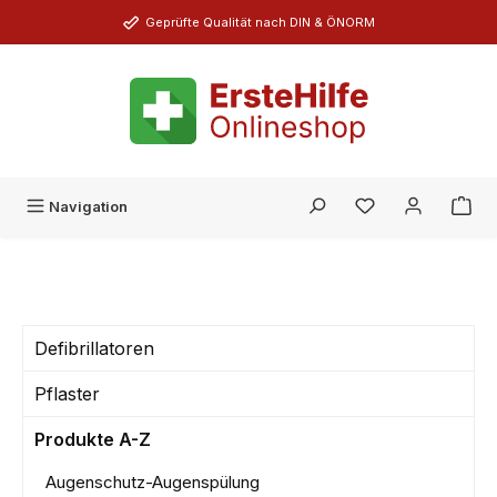
Zum Hauptinhalt springen
Geprüfte Qualität nach DIN & ÖNORM
Du hast 0 Produk
Navigation
Defibrillatoren
Pflaster
Produkte A-Z
Augenschutz-Augenspülung