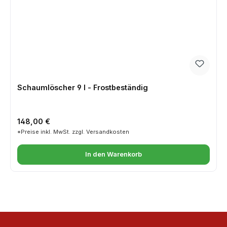
Schaumlöscher 9 l - Frostbeständig
Regulärer Preis:
148,00 €
*Preise inkl. MwSt. zzgl. Versandkosten
In den Warenkorb