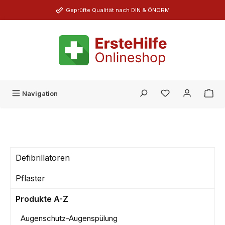
Zum Hauptinhalt springen
Geprüfte Qualität nach DIN & ÖNORM
Du hast 0 Produk
Navigation
Defibrillatoren
Pflaster
Produkte A-Z
Augenschutz-Augenspülung