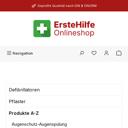
Zum Hauptinhalt springen
Geprüfte Qualität nach DIN & ÖNORM
Du hast 0 Produk
Navigation
Defibrillatoren
Pflaster
Produkte A-Z
Augenschutz-Augenspülung