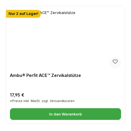
Nur 2 auf Lager!
Ambu® Perfit ACE™ Zervikalstütze
Regulärer Preis:
17,95 €
*Preise inkl. MwSt. zzgl. Versandkosten
In den Warenkorb