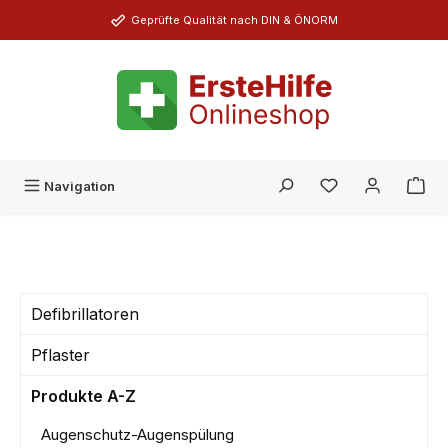
Zum Hauptinhalt springen
Geprüfte Qualität nach DIN & ÖNORM
Du hast 0 Produk
Navigation
Defibrillatoren
Pflaster
Produkte A-Z
Augenschutz-Augenspülung