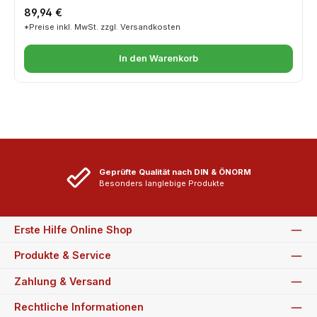
Regulärer Preis:
89,94 €
*Preise inkl. MwSt. zzgl. Versandkosten
In den Warenkorb
Geprüfte Qualität nach DIN & ÖNORM
Besonders langlebige Produkte
Erste Hilfe Online Shop
Produkte & Service
Zahlung & Versand
Rechtliche Informationen