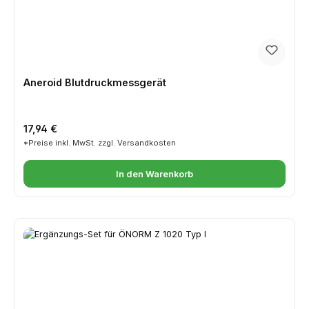
Aneroid Blutdruckmessgerät
Regulärer Preis:
17,94 €
*Preise inkl. MwSt. zzgl. Versandkosten
In den Warenkorb