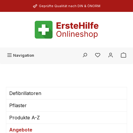
Zum Hauptinhalt springen
Geprüfte Qualität nach DIN & ÖNORM
Du hast 0 Produk
Navigation
Defibrillatoren
Pflaster
Produkte A-Z
Angebote