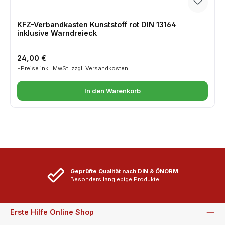
KFZ-Verbandkasten Kunststoff rot DIN 13164
inklusive Warndreieck
Regulärer Preis:
24,00 €
*Preise inkl. MwSt. zzgl. Versandkosten
In den Warenkorb
Geprüfte Qualität nach DIN & ÖNORM
Besonders langlebige Produkte
Erste Hilfe Online Shop