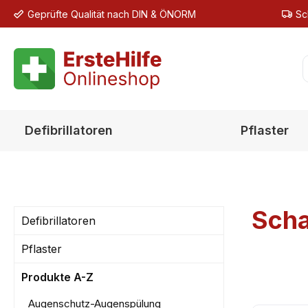
Geprüfte Qualität nach DIN & ÖNORM
Sc
m Hauptinhalt springen
Zur Suche springen
Zur Hauptnavigation springen
Defibrillatoren
Pflaster
Scha
Defibrillatoren
Pflaster
Produkte A-Z
Augenschutz-Augenspülung