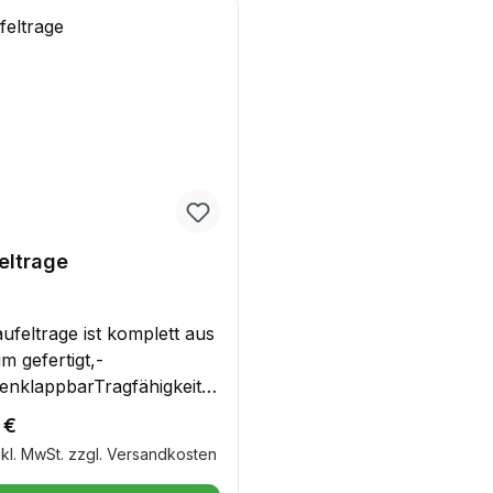
eltrage
ufeltrage ist komplett aus
m gefertigt,-
nklappbarTragfähigkeit:
gGewicht: 8,3 kgLeichtes
r Preis:
 €
erät aus einer farblos
nkl. MwSt. zzgl. Versandkosten
en Aluminium-
legierung zum schonenden