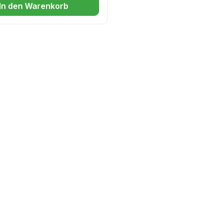
In den Warenkorb
heren Anheben und
n von schwer Verletzten.
en bei Verdacht der
ulenverletzungen.
 inkl. 3
ensicherungsgurteMade in
y