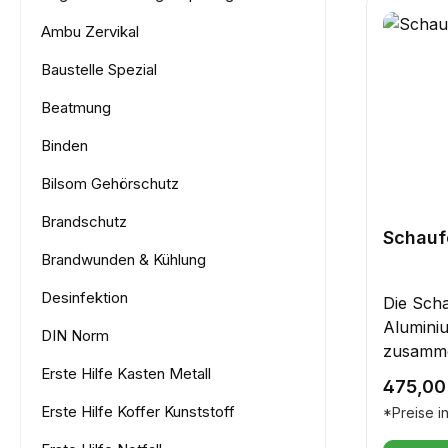
Ambu Zervikal
Baustelle Spezial
Beatmung
Binden
Bilsom Gehörschutz
Brandschutz
Schauf
Brandwunden & Kühlung
Desinfektion
Die Scha
Aluminiu
DIN Norm
zusamme
Erste Hilfe Kasten Metall
ca. 170k
Reguläre
475,00
Spezialg
Erste Hilfe Koffer Kunststoff
*Preise i
eloxiert
Spezial