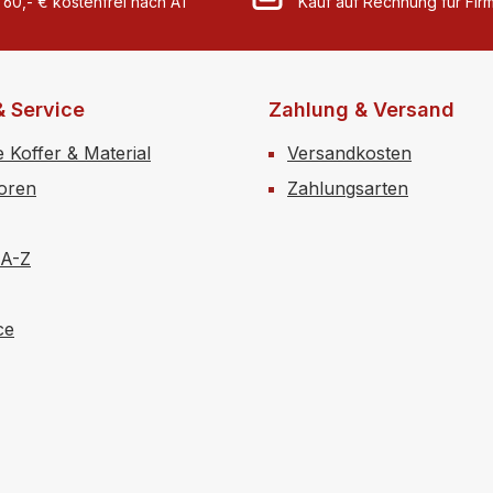
 60,- € kostenfrei nach AT
Kauf auf Rechnung für Fi
& Service
Zahlung & Versand
e Koffer & Material
Versandkosten
toren
Zahlungsarten
 A-Z
ce