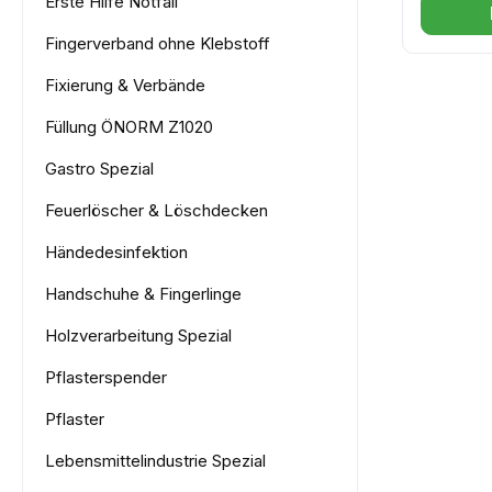
Erste Hilfe Notfall
und sic
Fingerverband ohne Klebstoff
Umlager
Empfohl
Fixierung & Verbände
Wirbelsä
Füllung ÖNORM Z1020
Lieferung
Patient
Gastro Spezial
German
Feuerlöscher & Löschdecken
Händedesinfektion
Handschuhe & Fingerlinge
Holzverarbeitung Spezial
Pflasterspender
Pflaster
Lebensmittelindustrie Spezial