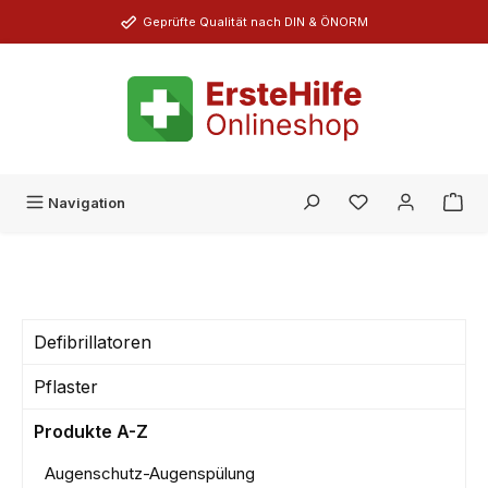
Zum Hauptinhalt springen
Geprüfte Qualität nach DIN & ÖNORM
Du hast 0 Produk
Navigation
Defibrillatoren
Pflaster
Produkte A-Z
Augenschutz-Augenspülung