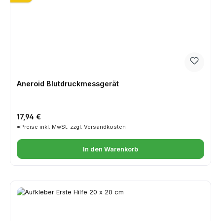
Aneroid Blutdruckmessgerät
Regulärer Preis:
17,94 €
*Preise inkl. MwSt. zzgl. Versandkosten
In den Warenkorb