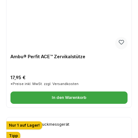
Ambu® Perfit ACE™ Zervikalstütze
Regulärer Preis:
17,95 €
*Preise inkl. MwSt. zzgl. Versandkosten
In den Warenkorb
Nur 1 auf Lager!
Tipp