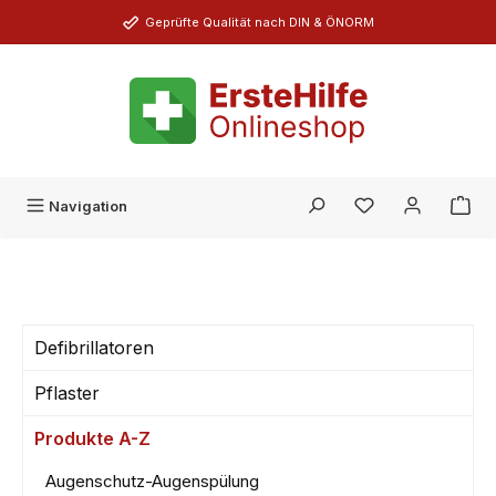
Zum Hauptinhalt springen
Geprüfte Qualität nach DIN & ÖNORM
Du hast 0 Produk
Navigation
Defibrillatoren
Pflaster
Produkte A-Z
Augenschutz-Augenspülung