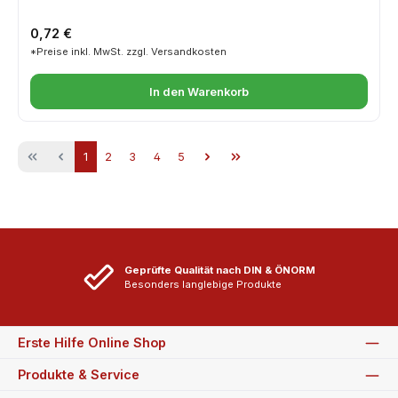
Regulärer Preis:
0,72 €
*Preise inkl. MwSt. zzgl. Versandkosten
In den Warenkorb
Seite
Seite
Seite
Seite
Seite
1
2
3
4
5
Geprüfte Qualität nach DIN & ÖNORM
Besonders langlebige Produkte
Erste Hilfe Online Shop
Produkte & Service