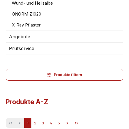
Wund- und Heilsalbe
ÖNORM Z1020
X-Ray Pflaster
Angebote
Prüfservice
Produkte filtern
Produkte A-Z
Seite
Seite
Seite
Seite
Seite
1
2
3
4
5