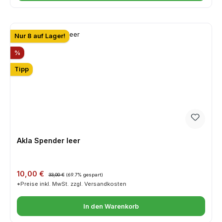
Nur 8 auf Lager!
Rabatt
%
Tipp
Akla Spender leer
Verkaufspreis:
Regulärer Preis:
10,00 €
33,00 €
(69.7% gespart)
*Preise inkl. MwSt. zzgl. Versandkosten
In den Warenkorb