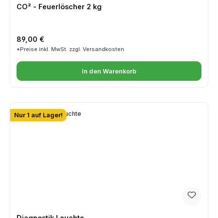
CO² - Feuerlöscher 2 kg
Regulärer Preis:
89,00 €
*Preise inkl. MwSt. zzgl. Versandkosten
In den Warenkorb
Nur 1 auf Lager!
Diagnostik Leuchte