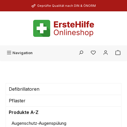
Zum Hauptinhalt springen
Geprüfte Qualität nach DIN & ÖNORM
Du hast 0 Produk
Navigation
Defibrillatoren
Pflaster
Produkte A-Z
Augenschutz-Augenspülung