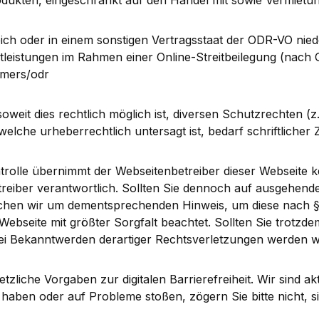
rodukten, eingeschränkt auf den Handel mit sowie Vermiet
ich oder in einem sonstigen Vertragsstaat der ODR-VO nied
leistungen im Rahmen einer Online-Streitbeilegung (nach O
sumers/odr
soweit dies rechtlich möglich ist, diversen Schutzrechten 
elche urheberrechtlich untersagt ist, bedarf schriftliche
ntrolle übernimmt der Webseitenbetreiber dieser Webseite k
 Betreiber verantwortlich. Sollten Sie dennoch auf ausgehe
rsuchen wir um dementsprechenden Hinweis, um diese nach
Webseite mit größter Sorgfalt beachtet. Sollten Sie trot
ei Bekanntwerden derartiger Rechtsverletzungen werden w
tzliche Vorgaben zur digitalen Barrierefreiheit. Wir sind 
 haben oder auf Probleme stoßen, zögern Sie bitte nicht, s