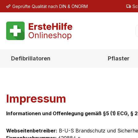
Geprüfte Qualität nach DIN & ÖNORM
Sc
m Hauptinhalt springen
Zur Suche springen
Zur Hauptnavigation springen
Defibrillatoren
Pflaster
Impressum
Informationen und Offenlegung gemäß §5 (1) ECG, § 
Webseitenbetreiber:
B-U-S Brandschutz und Sicherh