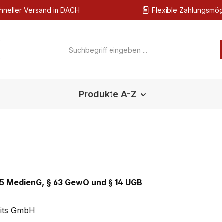
hneller Versand in DACH
Flexible Zahlungsmög
Produkte A-Z
25 MedienG, § 63 GewO und § 14 UGB
eits GmbH