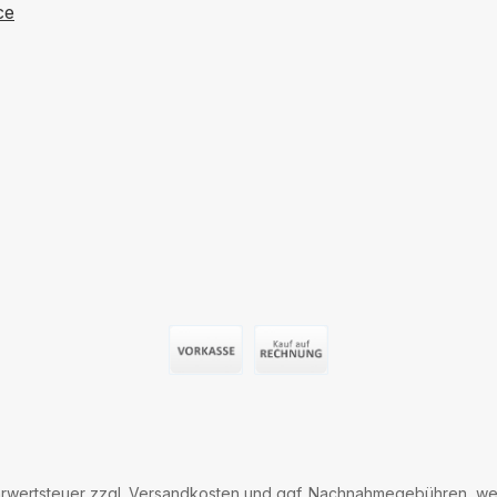
ce
Vorauszahlung (Überweisung)
Auf Rechnung
hrwertsteuer zzgl.
Versandkosten
und ggf. Nachnahmegebühren, wen