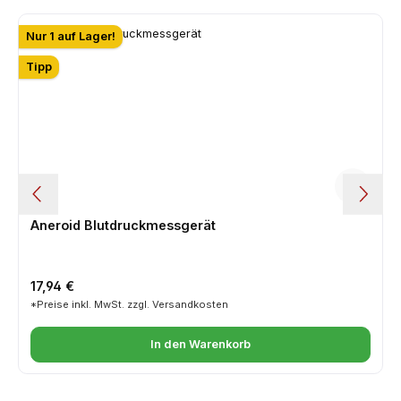
Produktgalerie überspringen
Nur 1 auf Lager!
Tipp
Aneroid Blutdruckmessgerät
Regulärer Preis:
17,94 €
*Preise inkl. MwSt. zzgl. Versandkosten
In den Warenkorb