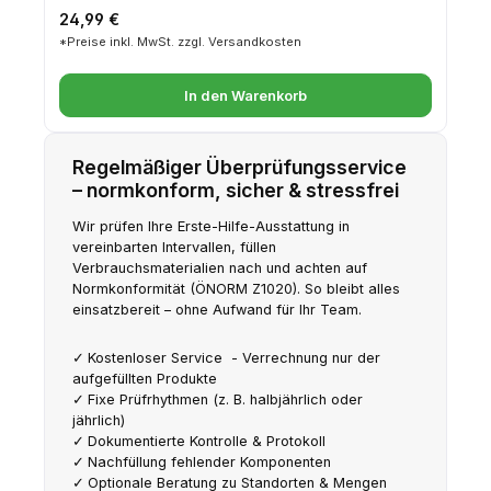
Regulärer Preis:
24,99 €
*Preise inkl. MwSt. zzgl. Versandkosten
In den Warenkorb
Regelmäßiger Überprüfungsservice
– normkonform, sicher & stressfrei
Wir prüfen Ihre Erste-Hilfe-Ausstattung in
vereinbarten Intervallen, füllen
Verbrauchsmaterialien nach und achten auf
Normkonformität (ÖNORM Z1020). So bleibt alles
einsatzbereit – ohne Aufwand für Ihr Team.
Kostenloser Service - Verrechnung nur der
aufgefüllten Produkte
Fixe Prüfrhythmen (z. B. halbjährlich oder
jährlich)
Dokumentierte Kontrolle & Protokoll
Nachfüllung fehlender Komponenten
Optionale Beratung zu Standorten & Mengen