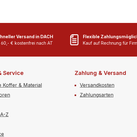
ungen.
ÖNORM Z1020:2025✔
zt
Abnehmbar, Staub-u.
Plombierbar Dieser Erst
Spritzwasser geschützt.
Koffer vereint Funktional
Sicherheit und moderne
die ideale Lösung für Ba
hneller Versand in DACH
Flexible Zahlungsmöglic
und Handwerksbetriebe
 60,- € kostenfrei nach AT
Kauf auf Rechnung für Fi
& Service
Zahlung & Versand
e Koffer & Material
Versandkosten
toren
Zahlungsarten
 A-Z
ce