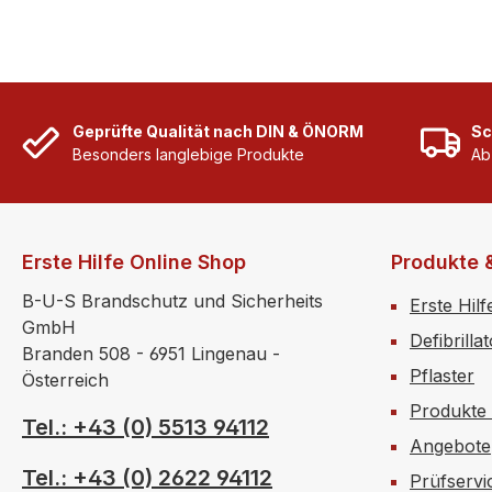
Anwend
geschüt
Geprüfte Qualität nach DIN & ÖNORM
Sc
Besonders langlebige Produkte
Ab
Erste Hilfe Online Shop
Produkte 
B-U-S Brandschutz und Sicherheits
Erste Hilf
GmbH
Defibrilla
Branden 508 - 6951 Lingenau -
Pflaster
Österreich
Produkte
Tel.: +43 (0) 5513 94112
Angebote
Tel.: +43 (0) 2622 94112
Prüfservi