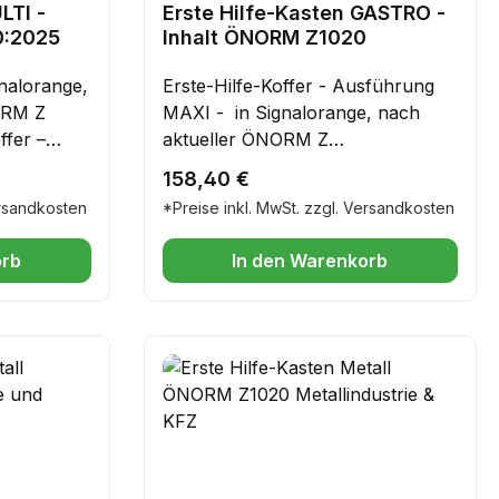
LTI -
Erste Hilfe-Kasten GASTRO -
0:2025
Inhalt ÖNORM Z1020
gnalorange,
Erste-Hilfe-Koffer - Ausführung
ORM Z
MAXI - in Signalorange, nach
ffer –
aktueller ÖNORM Z
1020:2025Speziell für die
Regulärer Preis:
158,40 €
at oberste
GastronomieZusätzlicher Inhalt: 1
ersandkosten
*Preise inkl. MwSt. zzgl. Versandkosten
, im Büro
Packung Fingerverbände 12x2
esem
elastisch, 1 Brandwundengel, 1
orb
In den Warenkorb
e-Koffer
Packung Latex FingerlingeErste-
ABS-
Hilfe-Koffer – robust, praktisch &
ens
zuverlässigSicherheit hat oberste
nglebig –
Priorität – ob im Betrieb, im Büro
herem ABS-
oder unterwegs. Mit diesem
 täglichen
hochwertigen Erste-Hilfe-Koffer
lossen –
aus strapazierfähigem ABS-
ichtung
Kunststoff sind Sie bestens
lässig vor
vorbereitet.✔ Stabil & langlebig –