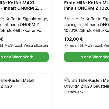
ilfe Koffer MAXI
Erste Hilfe Koffer MU
 - Inhalt ÖNORM Z
Inhalt ÖNORM Z 102
lfe-Koffer in Signalorange,
Erste-Hilfe-Koffer in Si
recht nach ÖNORM Z
normgerecht nach ÖN
5Erste-Hilfe-Koffer –
1020:2025Erste-Hilfe-Ko
praktisch &
robust, praktisch &
r Preis:
Regulärer Preis:
 €
132,00 €
sigSicherheit hat oberste
zuverlässigSicherheit h
nkl. MwSt. zzgl. Versandkosten
*Preise inkl. MwSt. zzgl. V
t – ob im Betrieb, im Büro
Priorität – ob im Betrieb
erwegs. Mit diesem
oder unterwegs. Mit di
In den Warenkorb
In den Warenk
igen Erste-Hilfe-Koffer
hochwertigen Erste-Hilf
apazierfähigem ABS-
aus strapazierfähigem 
ff sind Sie bestens
Kunststoff sind Sie best
tet.✔ Stabil & langlebig –
vorbereitet.✔ Stabil & la
t aus bruchsicherem ABS-
gefertigt aus bruchsic
ff, ideal für den täglichen
Kunststoff, ideal für den
✔ Sicher verschlossen –
Einsatz.✔ Sicher versch
aufende Gummidichtung
die umlaufende Gummid
den Inhalt zuverlässig vor
schützt den Inhalt zuver