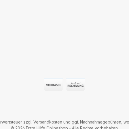
Vorauszahlung (Überweisung)
Auf Rechnung
hrwertsteuer zzgl.
Versandkosten
und ggf. Nachnahmegebühren, wen
© 2026 Erste Hilfe Onlineshop - Alle Rechte vorbehalten.