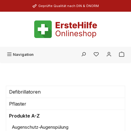
Zum Hauptinhalt springen
Geprüfte Qualität nach DIN & ÖNORM
Du hast 0 Produk
Navigation
Defibrillatoren
Pflaster
Produkte A-Z
Augenschutz-Augenspülung