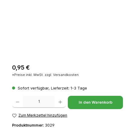
Regulärer Preis:
0,95 €
*Preise inkl. MwSt. zzgl. Versandkosten
Sofort verfügbar, Lieferzeit: 1-3 Tage
Produkt Anzahl: Gib den gewünschten Wert ein oder benutze die Schaltfl
In den Warenkorb
Zum Merkzettel hinzufügen
Produktnummer:
3029