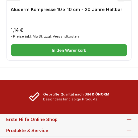
Aluderm Kompresse 10 x 10 cm - 20 Jahre Haltbar
Regulärer Preis:
1,14 €
*Preise inkl. MwSt. zzgl. Versandkosten
In den Warenkorb
Geprüfte Qualität nach DIN & ÖNORM
Besonders langlebige Produkte
Erste Hilfe Online Shop
Produkte & Service