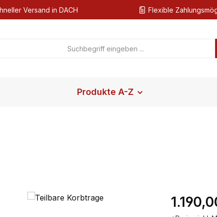
hneller Versand in DACH
Flexible Zahlungsmög
Produkte A-Z
Regulärer Pr
1.190,0