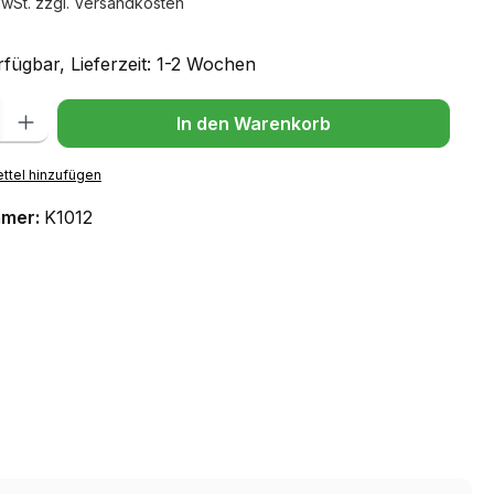
MwSt. zzgl. Versandkosten
fügbar, Lieferzeit: 1-2 Wochen
l: Gib den gewünschten Wert ein oder benutze die Schaltflächen um
In den Warenkorb
ttel hinzufügen
mmer:
K1012