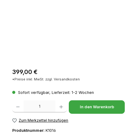
Regulärer Preis:
399,00 €
*Preise inkl. MwSt. zzgl. Versandkosten
Sofort verfügbar, Lieferzeit: 1-2 Wochen
Produkt Anzahl: Gib den gewünschten Wert ein oder benutze die Schaltfl
In den Warenkorb
Zum Merkzettel hinzufügen
Produktnummer:
K1016