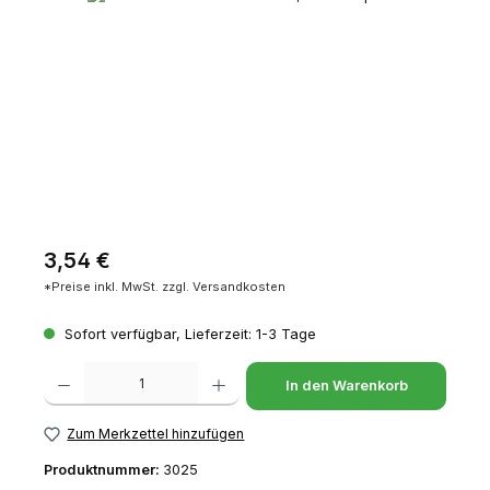
Regulärer Preis:
3,54 €
*Preise inkl. MwSt. zzgl. Versandkosten
Sofort verfügbar, Lieferzeit: 1-3 Tage
Produkt Anzahl: Gib den gewünschten Wert ein oder benutze die Schaltfl
In den Warenkorb
Zum Merkzettel hinzufügen
Produktnummer:
3025