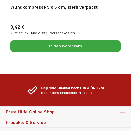
Wundkompresse 5 x 5 cm, steril verpackt
Regulärer Preis:
0,42 €
*Preise inkl. MwSt. zzgl. Versandkosten
In den Warenkorb
Geprüfte Qualität nach DIN & ÖNORM
Besonders langlebige Produkte
Erste Hilfe Online Shop
Produkte & Service