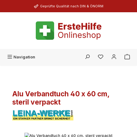
Zum Hauptinhalt springen
Geprüfte Qualität nach DIN & ÖNORM
Du hast 0 Produk
Navigation
Alu Verbandtuch 40 x 60 cm,
steril verpackt
Bildergalerie überspringen