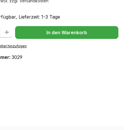
MwSt. zzgl. Versandkosten
fügbar, Lieferzeit: 1-3 Tage
l: Gib den gewünschten Wert ein oder benutze die Schaltflächen um
In den Warenkorb
ttel hinzufügen
mmer:
3029