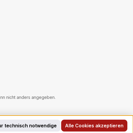
tPackung enthält
 2,5 cm
erband Farbe blau
n nicht anders angegeben.
r technisch notwendige
Alle Cookies akzeptieren