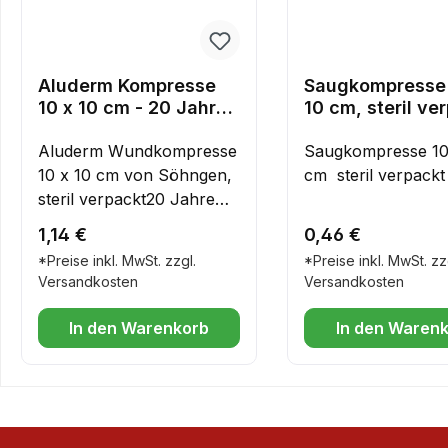
Aluderm Kompresse
Saugkompresse 
10 x 10 cm - 20 Jahre
10 cm, steril ve
Haltbar
Aluderm Wundkompresse
Saugkompresse 10
10 x 10 cm von Söhngen,
cm steril verpackt
steril verpackt20 Jahre
Haltbar ab
Regulärer Preis:
Regulärer Preis:
1,14 €
0,46 €
Herstelldatumaluderm®
*Preise inkl. MwSt. zzgl.
*Preise inkl. MwSt. zz
mit aluminiumbedampfter
Versandkosten
Versandkosten
Wundauflage ist ideal
geeignet für alle
In den Warenkorb
In den Waren
oberflächlichen Wunden
und Verletzungen,
oberflächliche
Brandwunden,
Schürfwunden, Riss- und