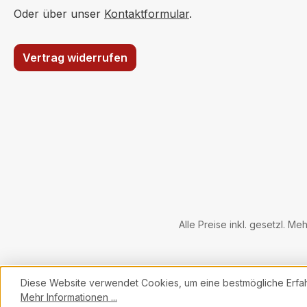
Oder über unser
Kontaktformular
.
verklebt nicht mit der
Wunde, fasert nicht, ist
stark saugend,
Vertrag widerrufen
atmungsaktiv,
hypoallergen, kann bei
der Hautbildung und
Heilung helfen,
physiologisch
unbedenklich, ohne
optischen Aufheller und
frei von chemischen
Bindemitteln.
Alle Preise inkl. gesetzl. Me
Diese Website verwendet Cookies, um eine bestmögliche Erfa
Mehr Informationen ...