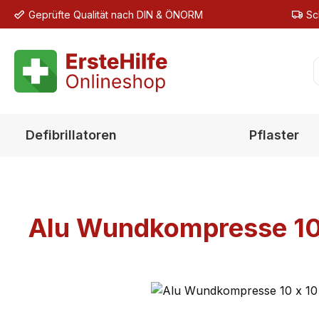
Geprüfte Qualität nach DIN & ÖNORM
Sc
m Hauptinhalt springen
Zur Suche springen
Zur Hauptnavigation springen
Defibrillatoren
Pflaster
Alu Wundkompresse 10 x
Bildergalerie überspringen