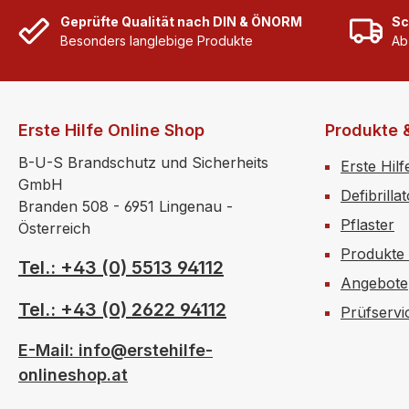
Schnittverletzungen. Ob
Geprüfte Qualität nach DIN & ÖNORM
Sc
kleine Verletzungen oder
Besonders langlebige Produkte
Ab
größere
Oberflächenwunden -
aluderm® bringt immer
Erleichterung. aluderm®
Erste Hilfe Online Shop
Produkte 
ist ein außerordentlich
B-U-S Brandschutz und Sicherheits
Erste Hilf
weicher und
GmbH
geschmeidiger
Defibrilla
Branden 508 - 6951 Lingenau -
Verbandstoff:
Pflaster
Österreich
aluminiumbedampfte
Produkte
Wundauflage aus
Tel.: +43 (0) 5513 94112
Polyestervlies, sehr starke
Angebote
Sauglage (Saugfähigkeit
Tel.: +43 (0) 2622 94112
Prüfservi
1.400 g/m2) und
hydrophobierte PP-
E-Mail: info@erstehilfe-
Abschlusslage. aluderm®
onlineshop.at
hat viele gute
Eigenschaften: aluderm®