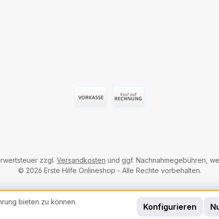
latexhaltigPackung enthält
verpack
7 m x 5 cm Fingerverband
4,5 m x
Fingerv
Vorauszahlung (Überweisung)
Auf Rechnung
hrwertsteuer zzgl.
Versandkosten
und ggf. Nachnahmegebühren, wen
© 2026 Erste Hilfe Onlineshop - Alle Rechte vorbehalten.
hrung bieten zu können.
Konfigurieren
Nu