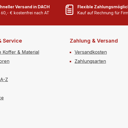
von Wundauflagen und
von Pfl
hneller Versand in DACH
Flexible Zahlungsmöglic
als leichter Stütz- und
Wundau
 60,- € kostenfrei nach AT
Kauf auf Rechnung für Fi
Krompressionsverband an
leichte
und kann zur
Krompr
Ruhigstellung verletzter
und ka
Gliedmaßen genutzt
Ruhigst
& Service
Zahlung & Versand
werden.Der Verband ist
Gliedma
e Koffer & Material
Versandkosten
leicht abreißbar – der
werden.
Einsatz einer Schere ist
leicht 
toren
Zahlungsarten
daher nicht
Einsatz
notwendig.Spezifikationen
daher n
 A-Z
kohäsive, elastische
notwend
Fixierbinde rutschfest
kohäsiv
durch feinen Latexauftrag
Fixierb
ce
atmungsaktiv,
durch f
wasserbeständig und
atmungs
äußerst reißfest lässt sich
wasser
bis zu ca. 100% dehnen
äußerst 
unsteril &
bis zu 