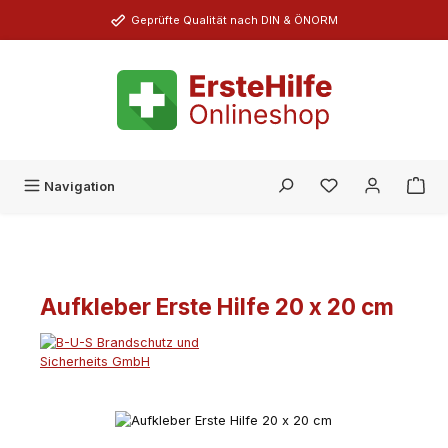
Zum Hauptinhalt springen
Geprüfte Qualität nach DIN & ÖNORM
Du hast 0 Produk
Navigation
Aufkleber Erste Hilfe 20 x 20 cm
Bildergalerie überspringen