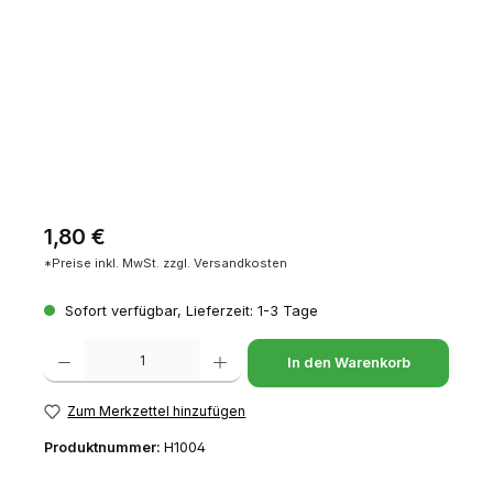
Regulärer Preis:
1,80 €
*Preise inkl. MwSt. zzgl. Versandkosten
Sofort verfügbar, Lieferzeit: 1-3 Tage
Produkt Anzahl: Gib den gewünschten Wert ein oder benutze die Schaltfl
In den Warenkorb
Zum Merkzettel hinzufügen
Produktnummer:
H1004