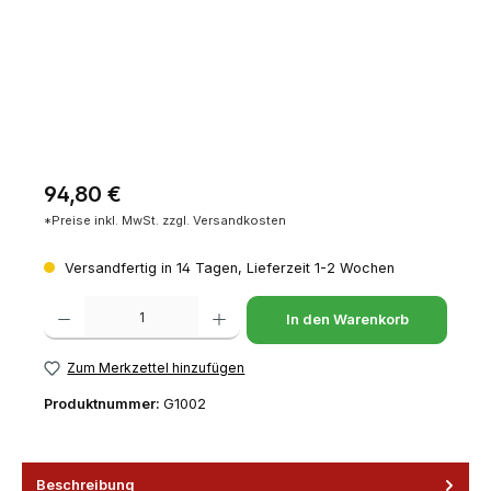
Regulärer Preis:
94,80 €
*Preise inkl. MwSt. zzgl. Versandkosten
Versandfertig in 14 Tagen, Lieferzeit 1-2 Wochen
Produkt Anzahl: Gib den gewünschten Wert ein oder benutze die Schaltfl
In den Warenkorb
Zum Merkzettel hinzufügen
Produktnummer:
G1002
Beschreibung