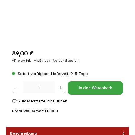
Regulärer Preis:
89,00 €
*Preise inkl. MwSt. zzgl. Versandkosten
Sofort verfügbar, Lieferzeit: 2-5 Tage
Produkt Anzahl: Gib den gewünschten Wert ein oder benutze die Schaltfl
In den Warenkorb
Zum Merkzettel hinzufügen
Produktnummer:
FE1003
Beschreibung