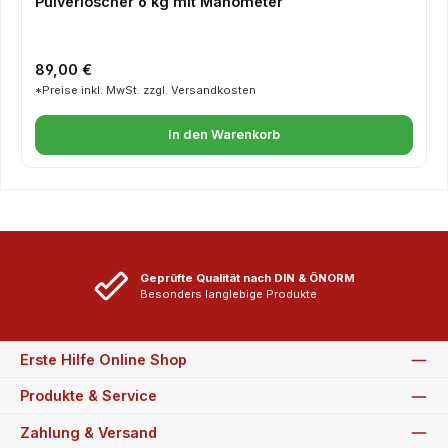
Pulverlöscher 6 kg mit Manometer
Regulärer Preis:
89,00 €
*Preise inkl. MwSt. zzgl. Versandkosten
In den Warenkorb
Geprüfte Qualität nach DIN & ÖNORM
Besonders langlebige Produkte
Erste Hilfe Online Shop
Produkte & Service
Zahlung & Versand