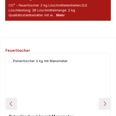
CO² - Feuerlöscher 2 kg Löschmitteleinheiten:2LE
Löschleistung: 2B Löschmittelmenge: 2 kg
Qualitätsstahlbehälter mit w…
Mehr
Produktgalerie überspringen
Feuerlöscher