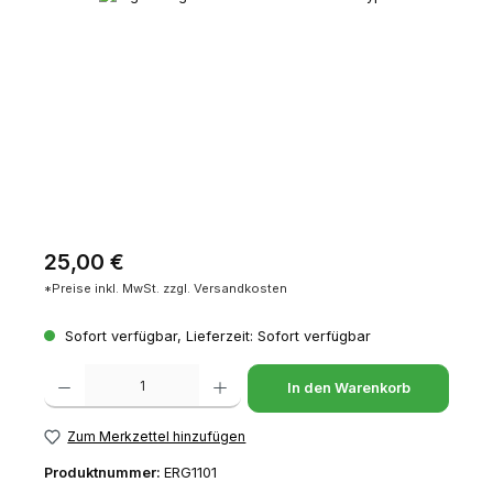
Regulärer Preis:
25,00 €
*Preise inkl. MwSt. zzgl. Versandkosten
Sofort verfügbar, Lieferzeit: Sofort verfügbar
Produkt Anzahl: Gib den gewünschten Wert ein oder benutze die Schaltfl
In den Warenkorb
Zum Merkzettel hinzufügen
Produktnummer:
ERG1101