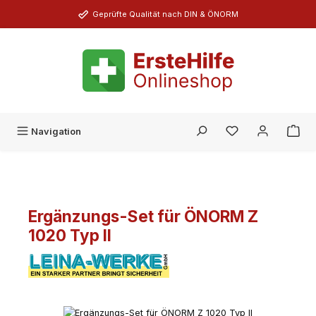
Zum Hauptinhalt springen
Geprüfte Qualität nach DIN & ÖNORM
Du hast 0 Produk
Navigation
Ergänzungs-Set für ÖNORM Z
1020 Typ II
Bildergalerie überspringen