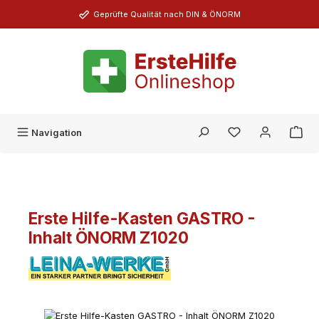
Zum Hauptinhalt springen
Geprüfte Qualität nach DIN & ÖNORM
Du hast 0 Produk
Navigation
Erste Hilfe-Kasten GASTRO -
Inhalt ÖNORM Z1020
Bildergalerie überspringen