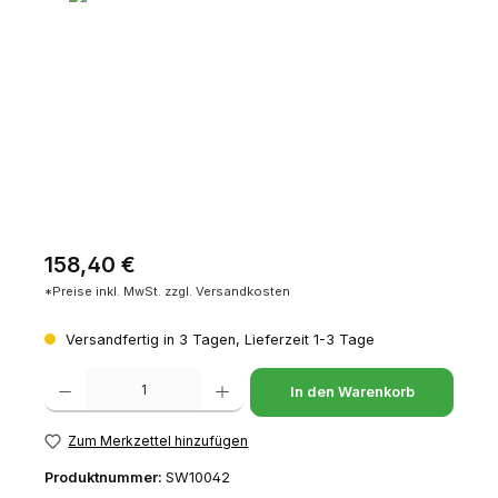
Regulärer Preis:
158,40 €
*Preise inkl. MwSt. zzgl. Versandkosten
Versandfertig in 3 Tagen, Lieferzeit 1-3 Tage
Produkt Anzahl: Gib den gewünschten Wert ein oder benutze die Schaltfl
In den Warenkorb
Zum Merkzettel hinzufügen
Produktnummer:
SW10042