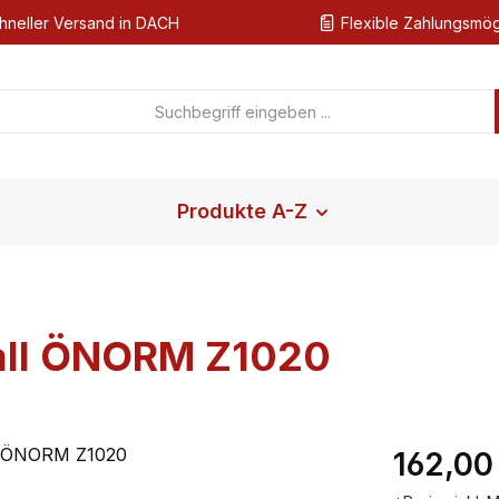
hneller Versand in DACH
Flexible Zahlungsmög
Produkte A-Z
tall ÖNORM Z1020
Regulärer Pr
162,00