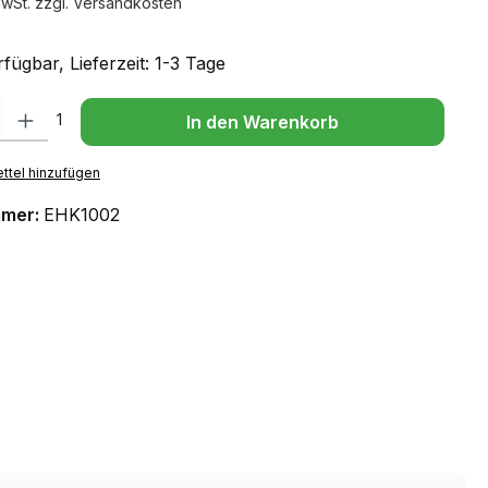
MwSt. zzgl. Versandkosten
fügbar, Lieferzeit: 1-3 Tage
l: Gib den gewünschten Wert ein oder benutze die Schaltflächen um
1
In den Warenkorb
ttel hinzufügen
mmer:
EHK1002