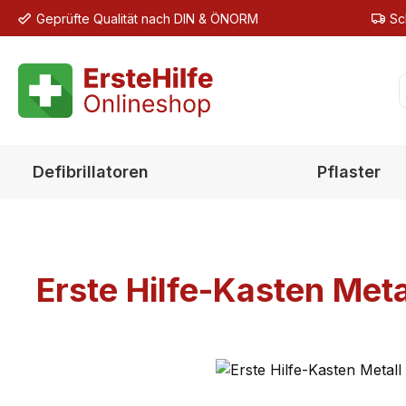
Geprüfte Qualität nach DIN & ÖNORM
Sc
m Hauptinhalt springen
Zur Suche springen
Zur Hauptnavigation springen
Defibrillatoren
Pflaster
Erste Hilfe-Kasten Me
Bildergalerie überspringen