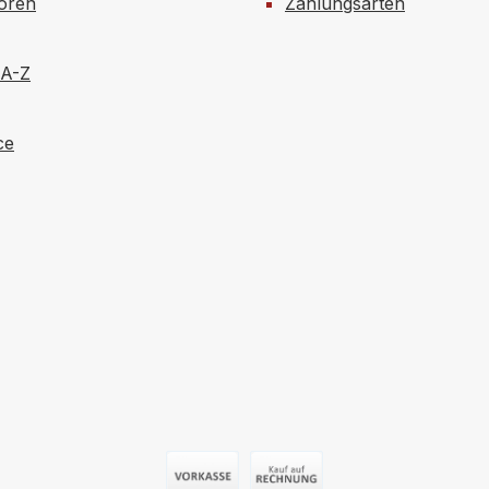
toren
Zahlungsarten
 A-Z
ce