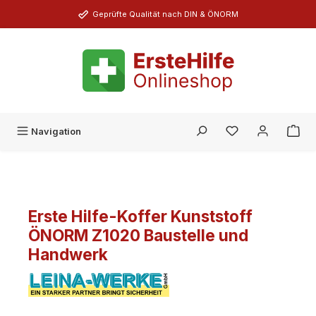
Zum Hauptinhalt springen
Geprüfte Qualität nach DIN & ÖNORM
Du hast 0 Produk
Navigation
Erste Hilfe-Koffer Kunststoff
ÖNORM Z1020 Baustelle und
Handwerk