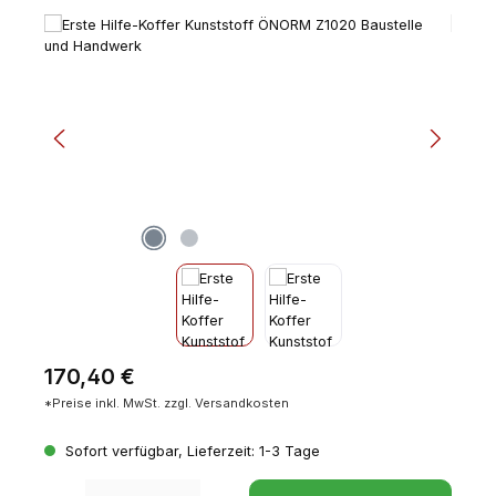
Bildergalerie überspringen
Regulärer Preis:
170,40 €
*Preise inkl. MwSt. zzgl. Versandkosten
Sofort verfügbar, Lieferzeit: 1-3 Tage
Produkt Anzahl: Gib den gewünschten Wert ein oder benutze die Schaltfl