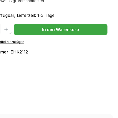
MwSt. zzgl. Versandkosten
fügbar, Lieferzeit: 1-3 Tage
l: Gib den gewünschten Wert ein oder benutze die Schaltflächen um
In den Warenkorb
ttel hinzufügen
mmer:
EHK2112