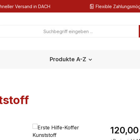
hneller Versand in DACH
Flexible Zahlungsmög
Produkte A-Z
tstoff
Regulärer Pr
120,00