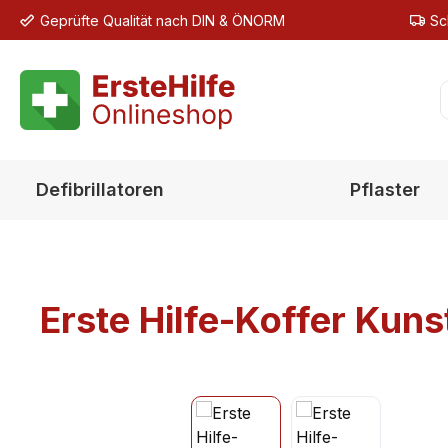
Geprüfte Qualität nach DIN & ÖNORM
Sc
m Hauptinhalt springen
Zur Suche springen
Zur Hauptnavigation springen
Defibrillatoren
Pflaster
Erste Hilfe-Koffer Kuns
Bildergalerie überspringen