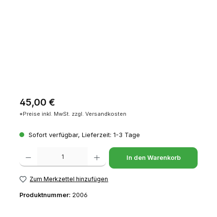
Regulärer Preis:
45,00 €
*Preise inkl. MwSt. zzgl. Versandkosten
Sofort verfügbar, Lieferzeit: 1-3 Tage
Produkt Anzahl: Gib den gewünschten Wert ein oder benutze die Schaltfl
In den Warenkorb
Zum Merkzettel hinzufügen
Produktnummer:
2006