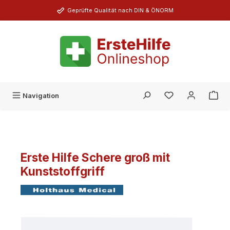
Zum Hauptinhalt springen
Geprüfte Qualität nach DIN & ÖNORM
Du hast 0 Produk
Navigation
Erste Hilfe Schere groß mit
Kunststoffgriff
Bildergalerie überspringen