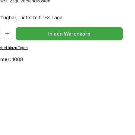
MwSt. zzgl. Versandkosten
fügbar, Lieferzeit: 1-3 Tage
l: Gib den gewünschten Wert ein oder benutze die Schaltflächen um
In den Warenkorb
ttel hinzufügen
mmer:
1008