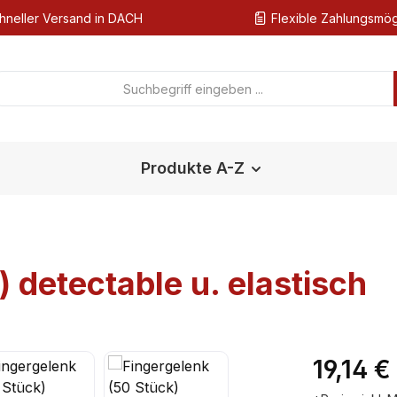
hneller Versand in DACH
Flexible Zahlungsmög
Produkte A-Z
 detectable u. elastisch
Regulärer Pr
19,14 €