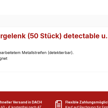
gelenk (50 Stück) detectable u.
earbeitetem Metallstreifen (detektierbar).
gnet
hneller Versand in DACH
Flexible Zahlungsmöglic
 60,- € kostenfrei nach AT
Kauf auf Rechnung für Fi