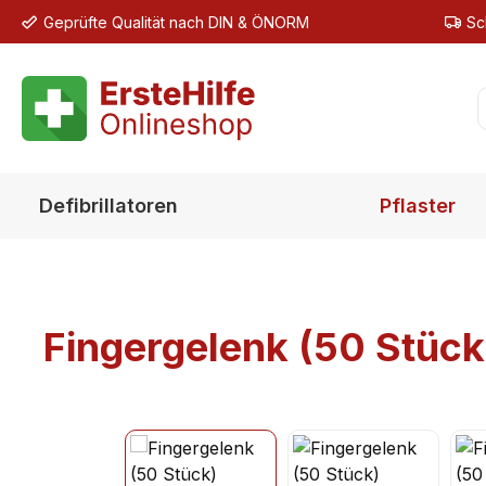
Geprüfte Qualität nach DIN & ÖNORM
Sc
m Hauptinhalt springen
Zur Suche springen
Zur Hauptnavigation springen
Defibrillatoren
Pflaster
Fingergelenk (50 Stück)
Bildergalerie überspringen