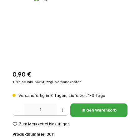
Regulärer Preis:
0,90 €
*Preise inkl. MwSt. zzgl. Versandkosten
Versandfertig in 3 Tagen, Lieferzeit 1-3 Tage
Produkt Anzahl: Gib den gewünschten Wert ein oder benutze die Schaltfl
In den Warenkorb
Zum Merkzettel hinzufügen
Produktnummer:
3011