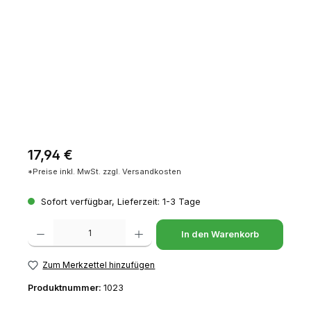
Regulärer Preis:
17,94 €
*Preise inkl. MwSt. zzgl. Versandkosten
Sofort verfügbar, Lieferzeit: 1-3 Tage
Produkt Anzahl: Gib den gewünschten Wert ein oder benutze die Schaltfl
In den Warenkorb
Zum Merkzettel hinzufügen
Produktnummer:
1023