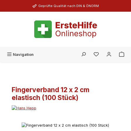
Zum Hauptinhalt springen
Geprüfte Qualität nach DIN & ÖNORM
Du hast 0 Produk
Navigation
Fingerverband 12 x 2 cm
elastisch (100 Stück)
Bildergalerie überspringen