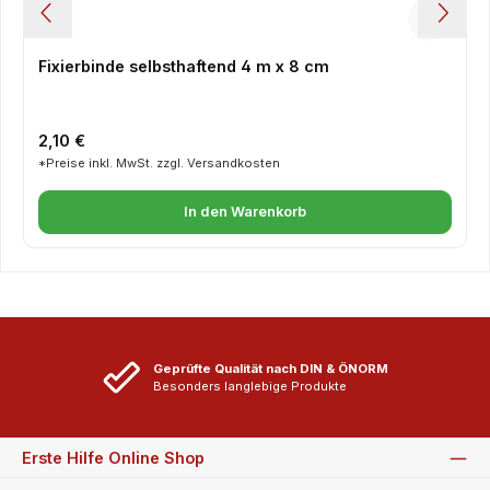
Fixierbinde selbsthaftend 4 m x 8 cm
Regulärer Preis:
2,10 €
*Preise inkl. MwSt. zzgl. Versandkosten
In den Warenkorb
Geprüfte Qualität nach DIN & ÖNORM
Besonders langlebige Produkte
Erste Hilfe Online Shop