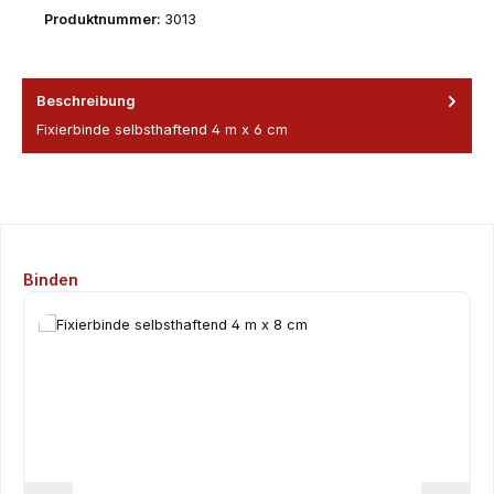
Produktnummer:
3013
Beschreibung
Fixierbinde selbsthaftend 4 m x 6 cm
Produktgalerie überspringen
Binden