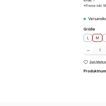
Inhalt:
1
*Preise inkl. 
Versandko
ausw
Größe
L
M
Produkt Anzah
Zum Merkze
Produktnu