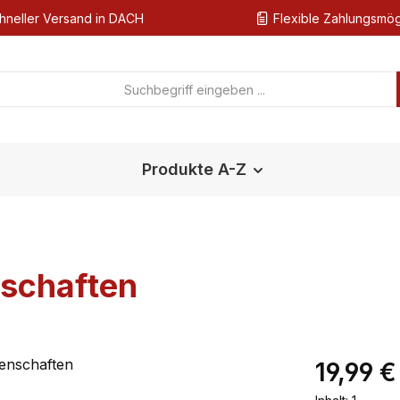
hneller Versand in DACH
Flexible Zahlungsmög
Produkte A-Z
nschaften
Regulärer Pr
19,99 €