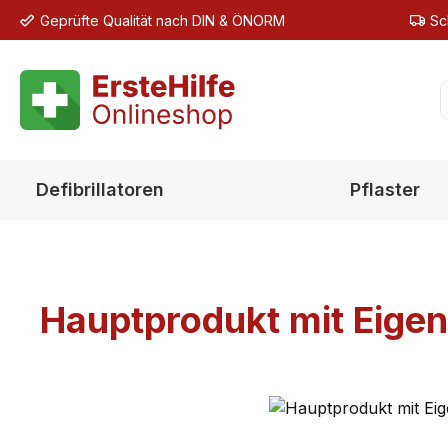
Geprüfte Qualität nach DIN & ÖNORM
Sc
m Hauptinhalt springen
Zur Suche springen
Zur Hauptnavigation springen
Defibrillatoren
Pflaster
Hauptprodukt mit Eige
Bildergalerie überspringen