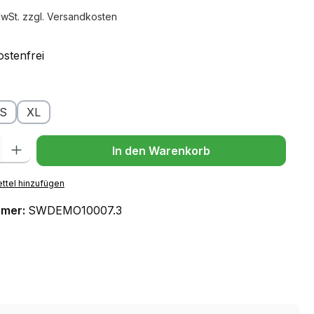
MwSt. zzgl. Versandkosten
stenfrei
ählen
S
XL
l: Gib den gewünschten Wert ein oder benutze die Schaltflächen um
In den Warenkorb
ttel hinzufügen
mmer:
SWDEMO10007.3