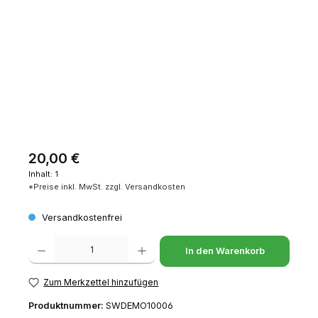
Regulärer Preis:
20,00 €
Inhalt:
1
*Preise inkl. MwSt. zzgl. Versandkosten
Versandkostenfrei
Produkt Anzahl: Gib den gewünschten Wert ein oder benutze die Schaltfl
In den Warenkorb
Zum Merkzettel hinzufügen
Produktnummer:
SWDEMO10006