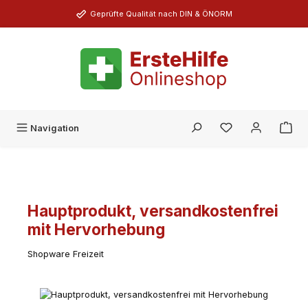
Zum Hauptinhalt springen
Geprüfte Qualität nach DIN & ÖNORM
Du hast 0 Produk
Navigation
Hauptprodukt, versandkostenfrei
mit Hervorhebung
Shopware Freizeit
Bildergalerie überspringen