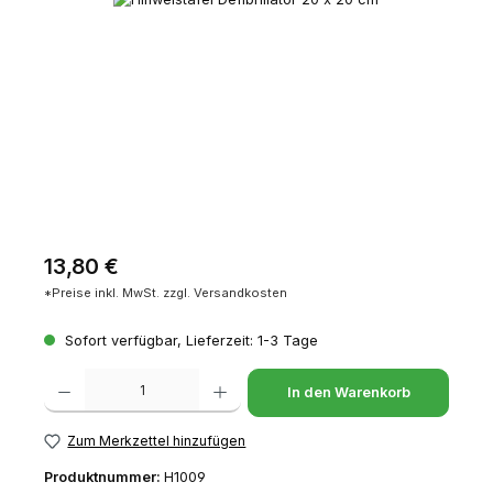
Regulärer Preis:
13,80 €
*Preise inkl. MwSt. zzgl. Versandkosten
Sofort verfügbar, Lieferzeit: 1-3 Tage
Produkt Anzahl: Gib den gewünschten Wert ein oder benutze die Schaltfl
In den Warenkorb
Zum Merkzettel hinzufügen
Produktnummer:
H1009