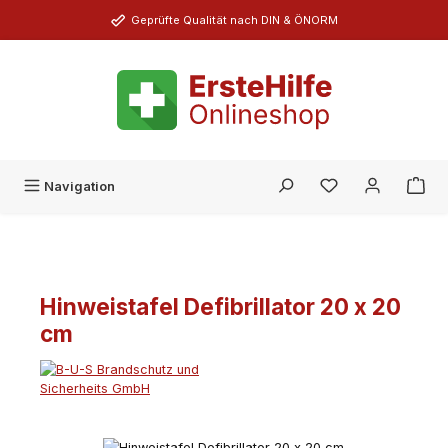
Zum Hauptinhalt springen
Geprüfte Qualität nach DIN & ÖNORM
Du hast 0 Produk
Navigation
Hinweistafel Defibrillator 20 x 20
cm
Bildergalerie überspringen