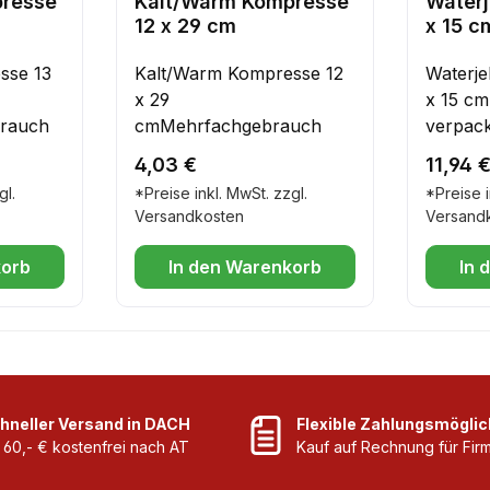
presse
Kalt/Warm Kompresse
Waterj
12 x 29 cm
x 15 cm
verpa
sse 13
Kalt/Warm Kompresse 12
Waterje
x 29
x 15 cm,
rauch
cmMehrfachgebrauch
verpack
Brandw
Regulärer Preis:
Regulär
4,03 €
11,94 
Desinfi
gl.
*Preise inkl. MwSt. zzgl.
*Preise i
Kühlen
Versandkosten
Versand
korb
In den Warenkorb
In 
hneller Versand in DACH
Flexible Zahlungsmöglic
 60,- € kostenfrei nach AT
Kauf auf Rechnung für Fi