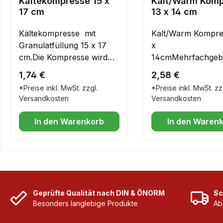
Kältekompresse 15 x
Kalt/Warm Kom
17 cm
13 x 14 cm
Kältekompresse mit
Kalt/Warm Kompre
Granulatfüllung 15 x 17
x
cm.Die Kompresse wird
14cmMehrfachgeb
kräftig gedrückt. Durch
Regulärer Preis:
Regulärer Preis:
1,74 €
2,58 €
eine chemische Reaktion
*Preise inkl. MwSt. zzgl.
*Preise inkl. MwSt. zz
entsteht sofort Kälte,
Versandkosten
Versandkosten
welche für ca. 30 Minuten
anhält
In den Warenkorb
In den Waren
Geprüfte Qualität nach DIN & ÖNORM
Sc
Besonders langlebige Produkte
Ab