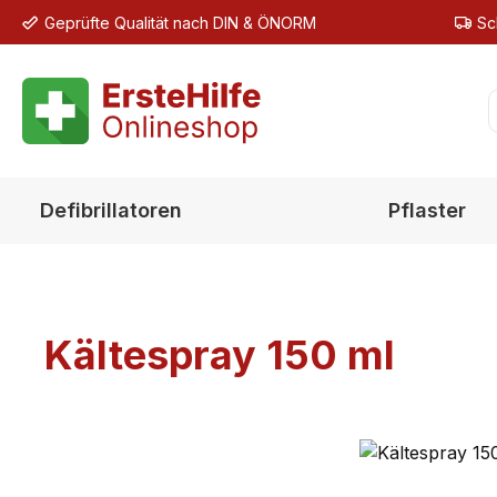
Geprüfte Qualität nach DIN & ÖNORM
Sc
m Hauptinhalt springen
Zur Suche springen
Zur Hauptnavigation springen
Defibrillatoren
Pflaster
Kältespray 150 ml
Bildergalerie überspringen