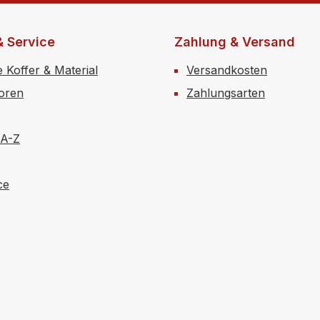
& Service
Zahlung & Versand
e Koffer & Material
Versandkosten
toren
Zahlungsarten
 A-Z
ce