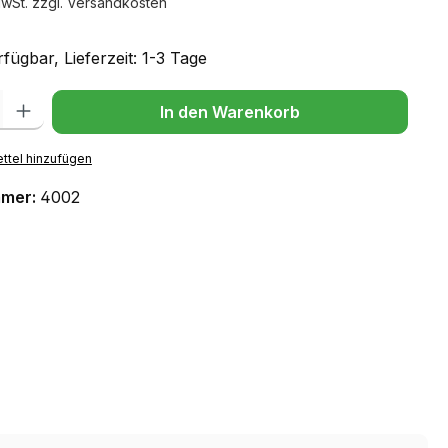
MwSt. zzgl. Versandkosten
fügbar, Lieferzeit: 1-3 Tage
l: Gib den gewünschten Wert ein oder benutze die Schaltflächen um
In den Warenkorb
ttel hinzufügen
mmer:
4002