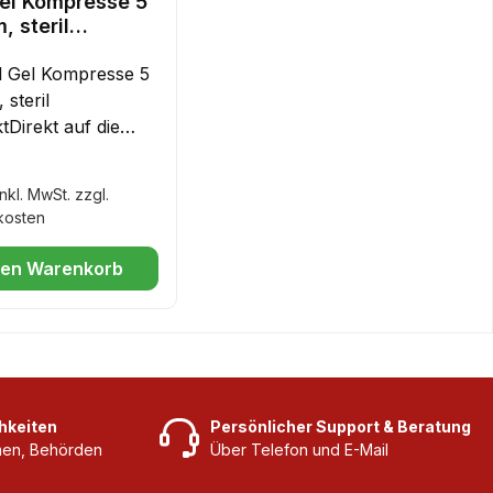
el Kompresse 5
, steril
ckt
l Gel Kompresse 5
 steril
tDirekt auf die
unde legen,
er Preis:
€
zierten und
nkl. MwSt. zzgl.
de Wirkung
kosten
den Warenkorb
hkeiten
Persönlicher Support & Beratung
rmen, Behörden
Über Telefon und E-Mail