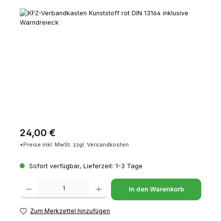
Bildergalerie überspringen
Regulärer Preis:
24,00 €
*Preise inkl. MwSt. zzgl. Versandkosten
Sofort verfügbar, Lieferzeit: 1-3 Tage
Produkt Anzahl: Gib den gewünschten Wert ein oder benutze die Schaltfl
In den Warenkorb
Zum Merkzettel hinzufügen