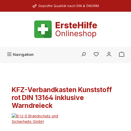
Zum Hauptinhalt springen
Geprüfte Qualität nach DIN & ÖNORM
Du hast 0 Produk
Navigation
KFZ-Verbandkasten Kunststoff
rot DIN 13164 inklusive
Warndreieck