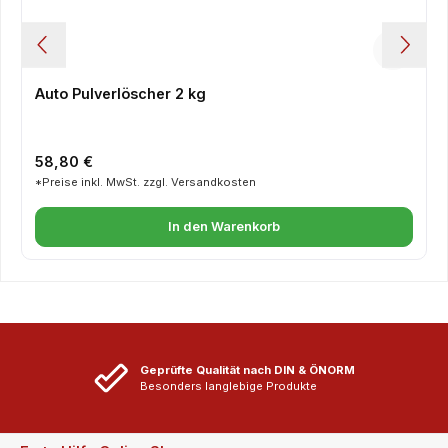
Auto Pulverlöscher 2 kg
Regulärer Preis:
58,80 €
*Preise inkl. MwSt. zzgl. Versandkosten
In den Warenkorb
Geprüfte Qualität nach DIN & ÖNORM
Besonders langlebige Produkte