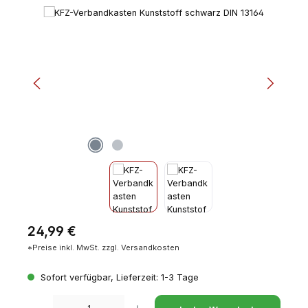
Bildergalerie überspringen
Regulärer Preis:
24,99 €
*Preise inkl. MwSt. zzgl. Versandkosten
Sofort verfügbar, Lieferzeit: 1-3 Tage
Produkt Anzahl: Gib den gewünschten Wert ein oder benutze die Schaltfl