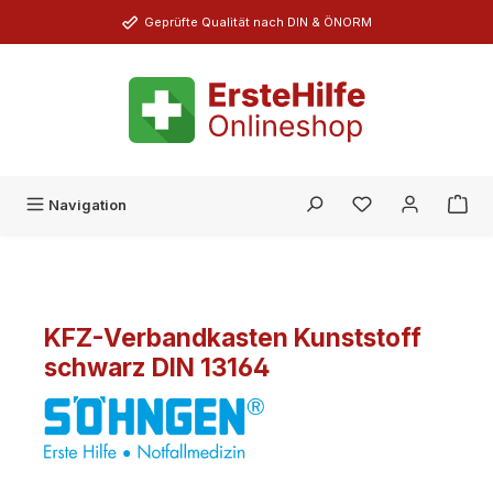
Zum Hauptinhalt springen
Geprüfte Qualität nach DIN & ÖNORM
Du hast 0 Produk
Navigation
KFZ-Verbandkasten Kunststoff
schwarz DIN 13164