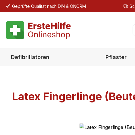
Geprüfte Qualität nach DIN & ÖNORM
Sc
m Hauptinhalt springen
Zur Suche springen
Zur Hauptnavigation springen
Defibrillatoren
Pflaster
Latex Fingerlinge (Beut
Bildergalerie überspringen