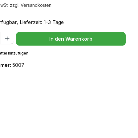
MwSt. zzgl. Versandkosten
fügbar, Lieferzeit: 1-3 Tage
l: Gib den gewünschten Wert ein oder benutze die Schaltflächen um
In den Warenkorb
ttel hinzufügen
mmer:
5007