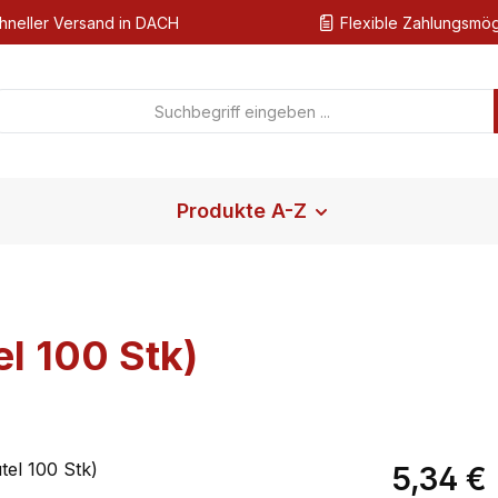
hneller Versand in DACH
Flexible Zahlungsmög
Produkte A-Z
el 100 Stk)
Regulärer Pr
5,34 €