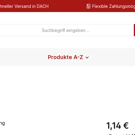
hneller Versand in DACH
Flexible Zahlungsmög
Produkte A-Z
Regulärer Pr
1,14 €