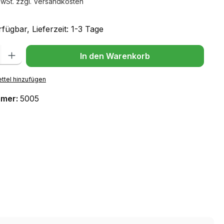
MwSt. zzgl. Versandkosten
fügbar, Lieferzeit: 1-3 Tage
l: Gib den gewünschten Wert ein oder benutze die Schaltflächen um
In den Warenkorb
ttel hinzufügen
mmer:
5005