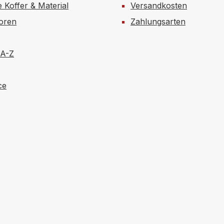
e Koffer & Material
Versandkosten
toren
Zahlungsarten
 A-Z
ce