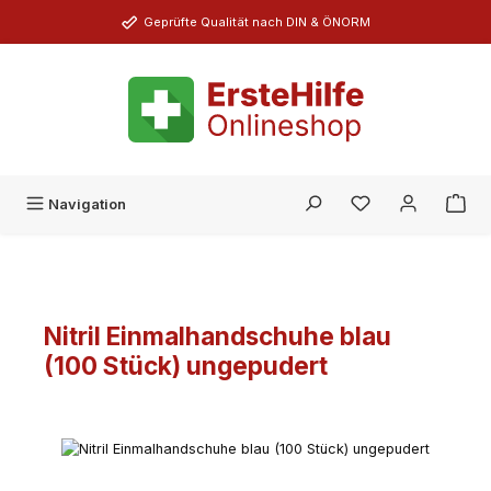
Zum Hauptinhalt springen
Geprüfte Qualität nach DIN & ÖNORM
Du hast 0 Produk
Navigation
Nitril Einmalhandschuhe blau
(100 Stück) ungepudert
Bildergalerie überspringen