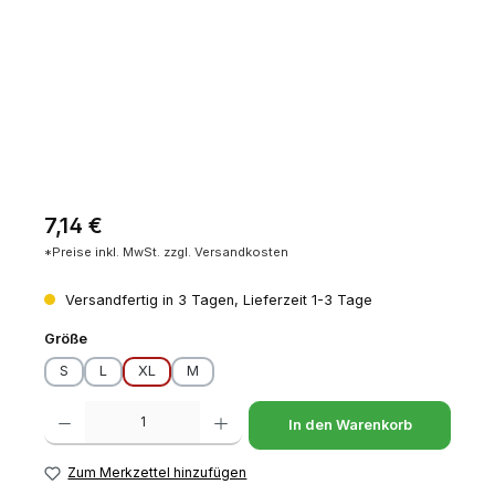
Regulärer Preis:
7,14 €
*Preise inkl. MwSt. zzgl. Versandkosten
Versandfertig in 3 Tagen, Lieferzeit 1-3 Tage
auswählen
Größe
S
L
XL
M
Produkt Anzahl: Gib den gewünschten Wert ein oder benutze die Schaltfl
In den Warenkorb
Zum Merkzettel hinzufügen