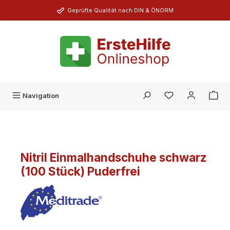
Zum Hauptinhalt springen
Geprüfte Qualität nach DIN & ÖNORM
Du hast 0 Produk
Navigation
Nitril Einmalhandschuhe schwarz
(100 Stück) Puderfrei