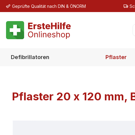
Geprüfte Qualität nach DIN & ÖNORM
Sc
m Hauptinhalt springen
Zur Suche springen
Zur Hauptnavigation springen
Defibrillatoren
Pflaster
Pflaster 20 x 120 mm, B
Bildergalerie überspringen