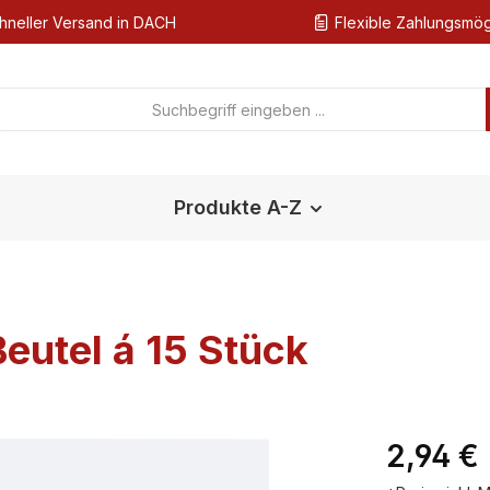
hneller Versand in DACH
Flexible Zahlungsmög
Produkte A-Z
eutel á 15 Stück
Regulärer Pr
2,94 €