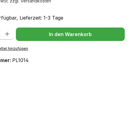
MwSt. zzgl. Versandkosten
fügbar, Lieferzeit: 1-3 Tage
l: Gib den gewünschten Wert ein oder benutze die Schaltflächen um
In den Warenkorb
ttel hinzufügen
mmer:
PL1014