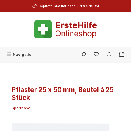
Zum Hauptinhalt springen
Geprüfte Qualität nach DIN & ÖNORM
Du hast 0 Produk
Navigation
Pflaster 25 x 50 mm, Beutel á 25
Stück
Sportbase
Bildergalerie überspringen