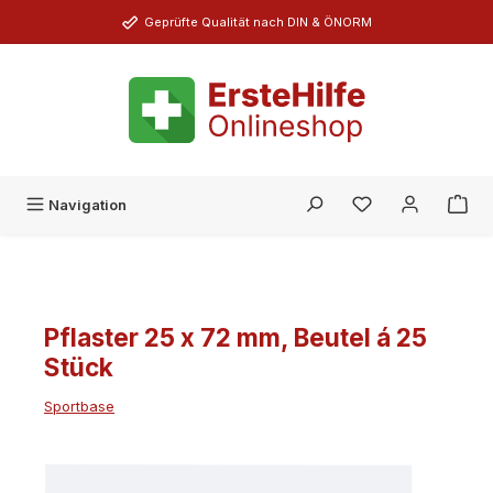
Zum Hauptinhalt springen
Geprüfte Qualität nach DIN & ÖNORM
Du hast 0 Produk
Navigation
Pflaster 25 x 72 mm, Beutel á 25
Stück
Sportbase
Bildergalerie überspringen